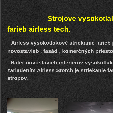
Strojove vysokotlakové
farieb airless tech.
-
Airless vysokotlakové striekanie farie
novostavieb , fasád , komerčných priesto
- Náter novostavieb interiérov vysokotlá
zariadením Airless Storch je striekanie far
stropov.