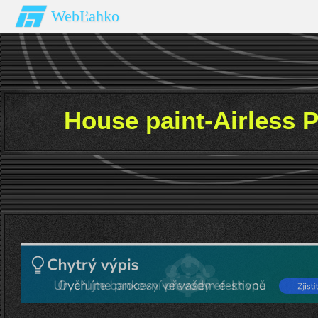
WebĽahko
House paint-Airless P