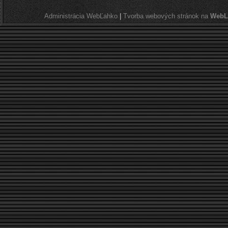
Administrácia WebĽahko
|
Tvorba webových stránok na
WebL