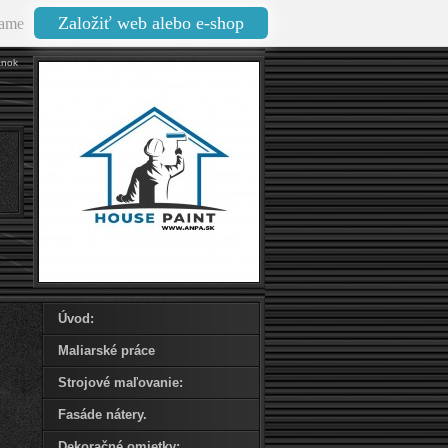
Založiť web alebo e-shop
ame
ánok
Úvod:
Maliarské práce
Strojové maľovanie:
Fasáde nátery.
Dekoračné omietky: