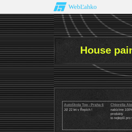
WebĽahko
House pain
Autoškola Top - Praha 6
Chlorella Al
Již 22 let v Řepích !
nabízíme 100%
produkty
to nejlepší pro