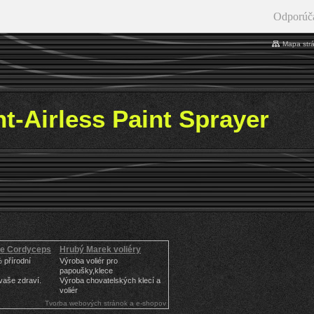
Odporúč
Mapa str
t-Airless Paint Sprayer
oe Cordyceps
Hrubý Marek voliéry
 přírodní
Výroba voliér pro
papoušky,klece
 vaše zdraví.
Výroba chovatelských klecí a
voliér
Tvorba webových stránok a e-shopov